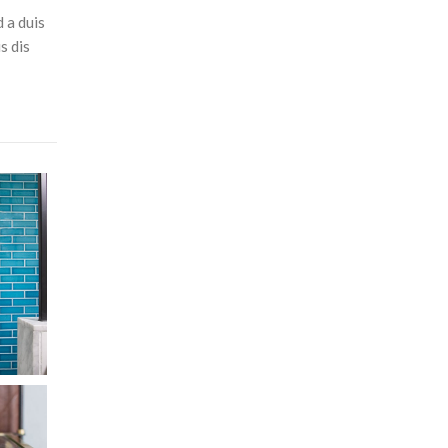
 a duis
s dis