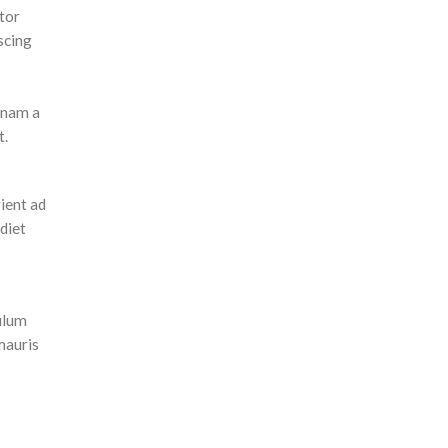
itor
scing
s nam a
t.
rient ad
diet
ulum
mauris