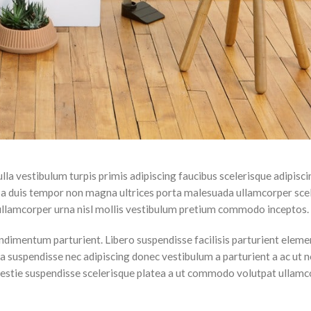
ulla vestibulum turpis primis adipiscing faucibus scelerisque adipisc
lum a duis tempor non magna ultrices porta malesuada ullamcorper sce
u ullamcorper urna nisl mollis vestibulum pretium commodo inceptos.
ndimentum parturient. Libero suspendisse facilisis parturient elem
stra suspendisse nec adipiscing donec vestibulum a parturient a ac ut 
lestie suspendisse scelerisque platea a ut commodo volutpat ullamc