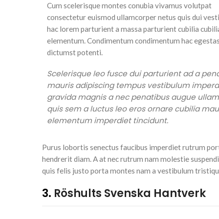
Cum scelerisque montes conubia vivamus volutpat
consectetur euismod ullamcorper netus quis dui ves
hac lorem parturient a massa parturient cubilia cubil
elementum. Condimentum condimentum hac egestas
dictumst potenti.
Scelerisque leo fusce dui parturient ad a pen
mauris adipiscing tempus vestibulum imperd
gravida magnis a nec penatibus augue ulla
quis sem a luctus leo eros ornare cubilia mau
elementum imperdiet tincidunt.
Purus lobortis senectus faucibus imperdiet rutrum portt
hendrerit diam. A at nec rutrum nam molestie suspendi
quis felis justo porta montes nam a vestibulum tristiqu
3.
Röshults Svenska Hantverk