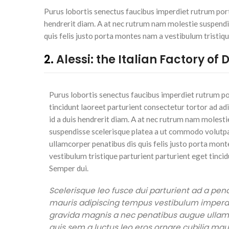
Purus lobortis senectus faucibus imperdiet rutrum portt
hendrerit diam. A at nec rutrum nam molestie suspendi
quis felis justo porta montes nam a vestibulum tristiqu
2.
Alessi: the Italian Factory of 
Purus lobortis senectus faucibus imperdiet rutrum po
tincidunt laoreet parturient consectetur tortor ad ad
id a duis hendrerit diam. A at nec rutrum nam molesti
suspendisse scelerisque platea a ut commodo volutp
ullamcorper penatibus dis quis felis justo porta mon
vestibulum tristique parturient parturient eget tincid
Semper dui.
Scelerisque leo fusce dui parturient ad a pen
mauris adipiscing tempus vestibulum imperd
gravida magnis a nec penatibus augue ulla
quis sem a luctus leo eros ornare cubilia mau