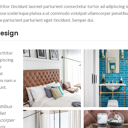
itor tincidunt laoreet parturient consectetur tortor ad adipiscing id
sse scelerisque platea a ut commodo volutpat ullamcorper penatibu
e parturient parturient eget tincidunt. Semper dui.
Design
rttitor
ipiscing
e
at
tes nam a
unt.
atibus
iet
mcorper
ris