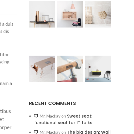
 a duis
s dis
titor
scing
s nam a
RECENT COMMENTS
atibus
Sweet seat:
Mr. Mackay
on
et
functional seat for IT folks
corper
The big design: Wall
Mr. Mackay
on