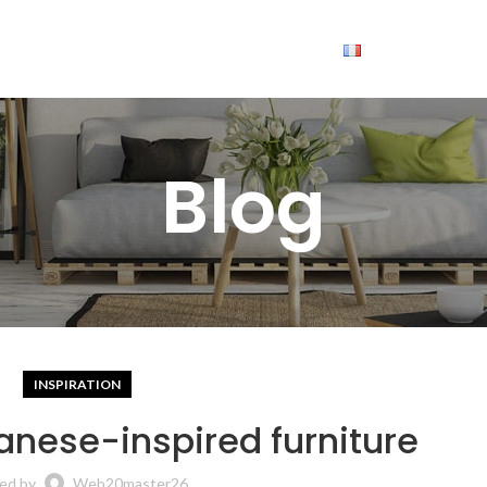
Blog
INSPIRATION
anese-inspired furniture
ed by
Web20master26