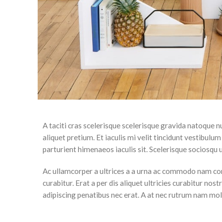
A taciti cras scelerisque scelerisque gravida natoque n
aliquet pretium. Et iaculis mi velit tincidunt vestibu
parturient himenaeos iaculis sit. Scelerisque sociosq
Ac ullamcorper a ultrices a a urna ac commodo nam co
curabitur. Erat a per dis aliquet ultricies curabitur no
adipiscing penatibus nec erat. A at nec rutrum nam mo