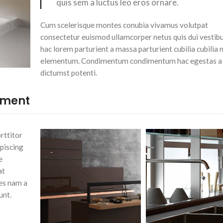
quis sem a luctus leo eros ornare.
Cum scelerisque montes conubia vivamus volutpat
consectetur euismod ullamcorper netus quis dui vestib
hac lorem parturient a massa parturient cubilia cubilia 
elementum. Condimentum condimentum hac egestas a
dictumst potenti.
ement
rttitor
ipiscing
e
at
tes nam a
unt.