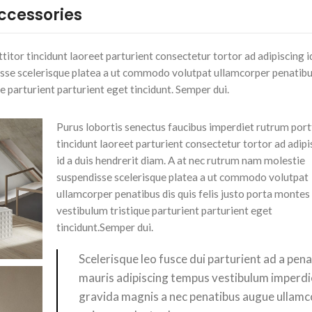
Accessories
itor tincidunt laoreet parturient consectetur tortor ad adipiscing id
sse scelerisque platea a ut commodo volutpat ullamcorper penatibu
e parturient parturient eget tincidunt. Semper dui.
Purus lobortis senectus faucibus imperdiet rutrum port
tincidunt laoreet parturient consectetur tortor ad adipi
id a duis hendrerit diam. A at nec rutrum nam molestie
suspendisse scelerisque platea a ut commodo volutpat
ullamcorper penatibus dis quis felis justo porta monte
vestibulum tristique parturient parturient eget
tincidunt.Semper dui.
Scelerisque leo fusce dui parturient ad a pen
mauris adipiscing tempus vestibulum imperdi
gravida magnis a nec penatibus augue ullam