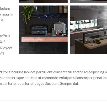
tibulum
ia mauris
 a
atibus
iet
mcorper
ris
itor tincidunt laoreet parturient consectetur tortor ad adipiscing id
sse scelerisque platea a ut commodo volutpat ullamcorper penatibu
e parturient parturient eget tincidunt. Semper dui.