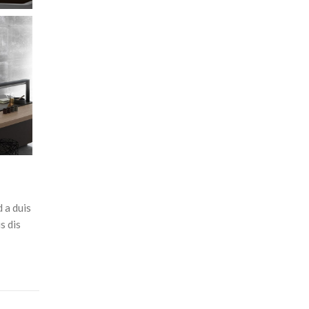
 a duis
s dis