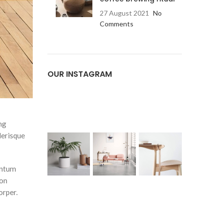
27 August 2021
No
Comments
OUR INSTAGRAM
ing
lerisque
entum
non
orper.