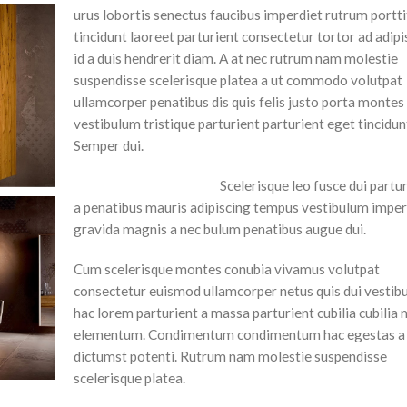
urus lobortis senectus faucibus imperdiet rutrum portt
tincidunt laoreet parturient consectetur tortor ad adipi
id a duis hendrerit diam. A at nec rutrum nam molestie
suspendisse scelerisque platea a ut commodo volutpat
ullamcorper penatibus dis quis felis justo porta monte
vestibulum tristique parturient parturient eget tincidun
Semper dui.
Scelerisque leo fusce dui partu
a penatibus mauris adipiscing tempus vestibulum imper
gravida magnis a nec bulum penatibus augue dui.
Cum scelerisque montes conubia vivamus volutpat
consectetur euismod ullamcorper netus quis dui vestib
hac lorem parturient a massa parturient cubilia cubilia 
elementum. Condimentum condimentum hac egestas a
dictumst potenti. Rutrum nam molestie suspendisse
scelerisque platea.